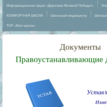
Информационная акция «Дорогами Великой Победы!»
Эле
КОМФОРТНАЯ ШКОЛА
Школьный медиацентр
Школьн
ТОР «Моя школа»
Документы
Правоустанавливающие 
Устав
Изме