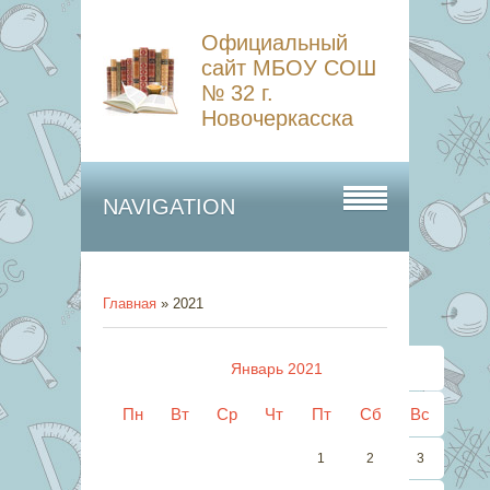
Официальный
сайт МБОУ СОШ
№ 32 г.
Новочеркасска
NAVIGATION
Главная
»
2021
Январь 2021
Пн
Вт
Ср
Чт
Пт
Сб
Вс
1
2
3