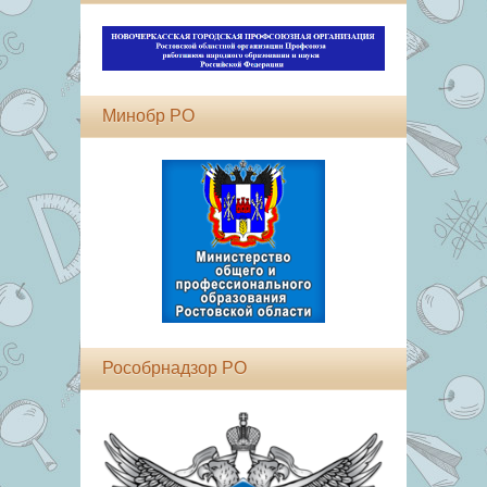
Минобр РО
Рособрнадзор РО