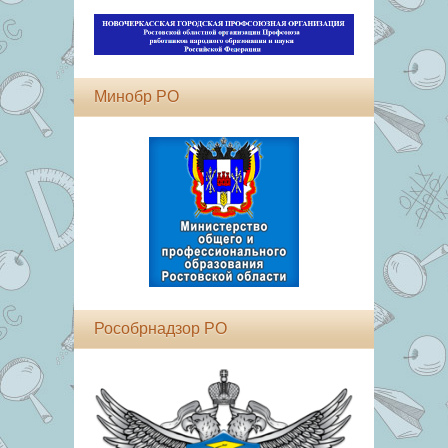
Минобр РО
Рособрнадзор РО