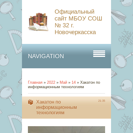
Официальный
сайт МБОУ СОШ
№ 32 г.
Новочеркасска
NAVIGATION
Главная
»
2022
»
Май
»
14
» Хакатон по
информационным технологиям
Хакатон по
21:35
информационным
технологиям