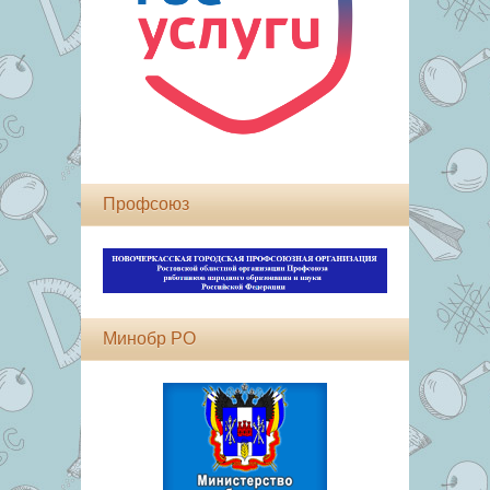
Профсоюз
Минобр РО