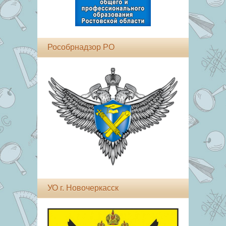
Рособрнадзор РО
УО г. Новочеркасск