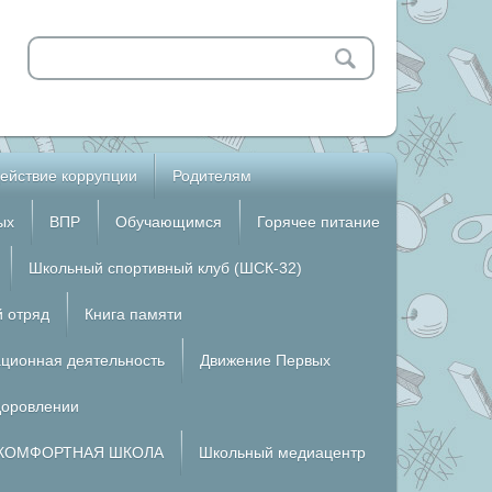
ействие коррупции
Родителям
ых
ВПР
Обучающимся
Горячее питание
Школьный спортивный клуб (ШСК-32)
й отряд
Книга памяти
ционная деятельность
Движение Первых
доровлении
КОМФОРТНАЯ ШКОЛА
Школьный медиацентр