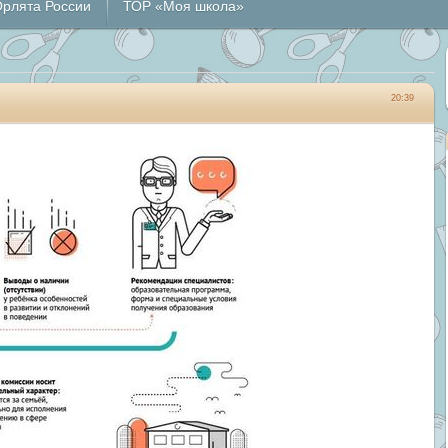
рлята России
ТОР «Моя школа»
20:39