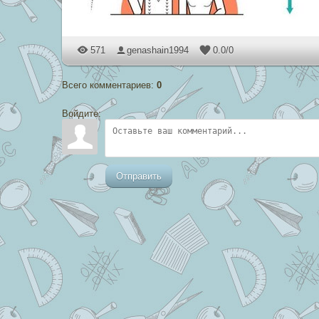
571
genashain1994
0.0
/
0
Всего комментариев
:
0
Войдите:
Отправить