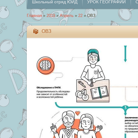
Школьный отряд ЮИД
УРОК ГЕОГРАФИИ
О
Главная
»
2019
»
Апрель
»
22
» ОВЗ
ОВЗ