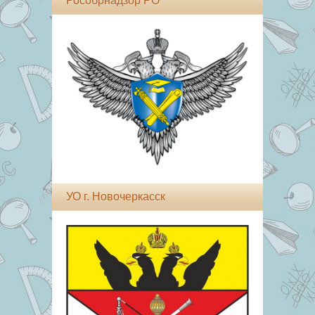
Рособрнадзор РО
УО г. Новочеркасск