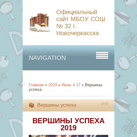
Официальный
сайт МБОУ СОШ
№ 32 г.
Новочеркасска
NAVIGATION
Главная
»
2019
»
Июнь
»
17
» Вершины
успеха
Вершины успеха
17:57
ВЕРШИНЫ УСПЕХА
2019