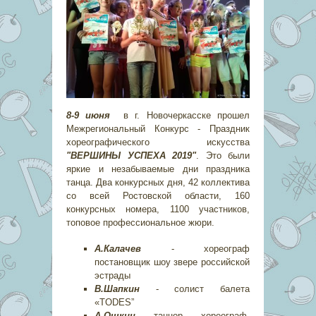
8-9 июня
в г. Новочеркасске прошел
Межрегиональный Конкурс - Праздник
хореографического искусства
"ВЕРШИНЫ УСПЕХА 2019"
. Это были
яркие и незабываемые дни праздника
танца. Два конкурсных дня, 42 коллектива
со всей Ростовской области, 160
конкурсных номера, 1100 участников,
топовое профессиональное жюри.
А.Калачев
- хореограф
постановщик шоу звере российской
эстрады
В.Шапкин
- солист балета
«TODES”
А.Ошкин
- танцор , хореограф,