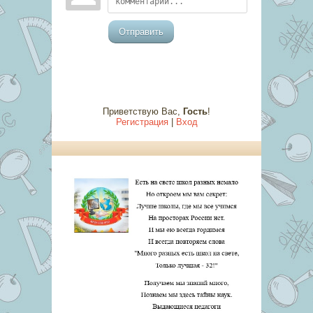
Отправить
Приветствую Вас
,
Гость
!
Регистрация
|
Вход