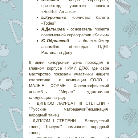
призентер, участник проекта
«RedBull Изнанка»
Е.Куроченко
-солистка балета
«Todes”
А.Дельцова
- основатель проекта
современной хореографии «Ключи»
Ю.Одринский
- гл.балетмейстер
ансамбля «Легенда» ОДНТ
Ростова-на-Дону
8 июня конкурсный день проходил в
главном корпусе НИМИ ДГАУ, где свое
мастерство показали участники нашего
коллектива в номинации СОЛО +
МАЛЫЕ ФОРМЫ. Хореографический
ансамбль "Мираж" удостоился
следующих наград:
- ДИПЛОМ ЛАУРЕАТ III СТЕПЕНИ -
"Русские матрешечки"номинация
народный танец
- ДИПЛОМ I СТЕПЕНИ - Белорусский
танец "Трясуха" номинация народный
танец