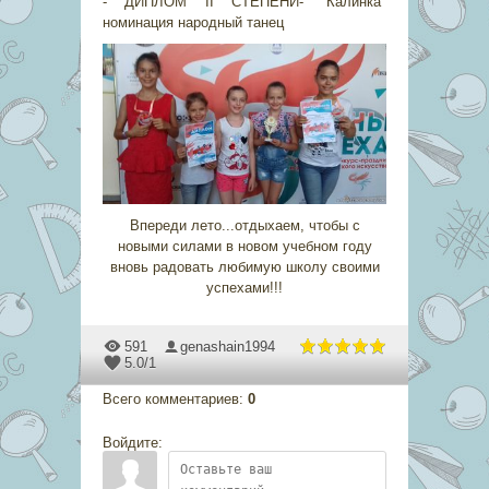
- ДИПЛОМ II СТЕПЕНИ- "Калинка"
номинация народный танец
Впереди лето...отдыхаем, чтобы с
новыми силами в новом учебном году
вновь радовать любимую школу своими
успехами!!!
591
genashain1994
5.0
/
1
Всего комментариев
:
0
Войдите: