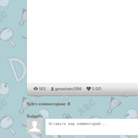
563
genashain1994
0.0
/
0
Всего комментариев
:
0
Войдите: