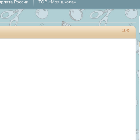
рлята России
ТОР «Моя школа»
18:40