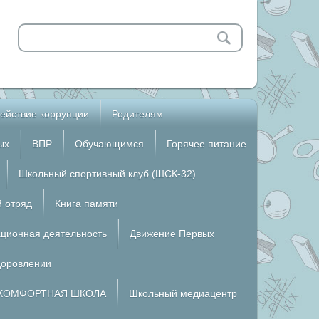
ействие коррупции
Родителям
ых
ВПР
Обучающимся
Горячее питание
Школьный спортивный клуб (ШСК-32)
й отряд
Книга памяти
ционная деятельность
Движение Первых
доровлении
КОМФОРТНАЯ ШКОЛА
Школьный медиацентр