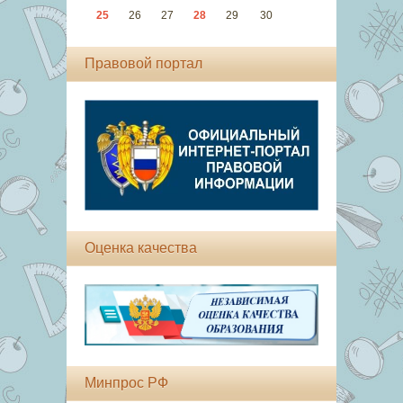
25
26
27
28
29
30
Правовой портал
Оценка качества
Минпрос РФ