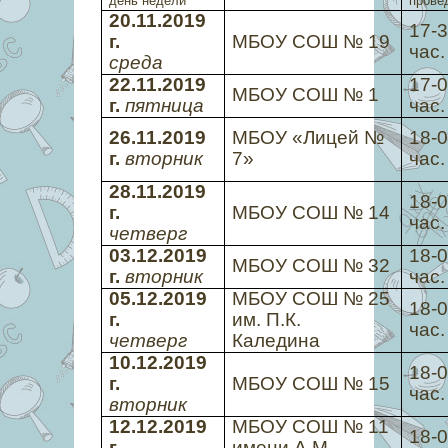
день недели
прове
20.11.2019
17-
г.
МБОУ СОШ № 19
час.
среда
22.11.2019
17-
МБОУ СОШ № 1
г.
пятница
час.
26.11.2019
МБОУ «Лицей №
18-
г.
вторник
7»
час.
28.11.2019
18-
г.
МБОУ СОШ № 14
час.
четверг
03.12.2019
18-
МБОУ СОШ № 32
г.
вторник
час.
05.12.2019
МБОУ СОШ № 25
18-
г.
им. П.К.
час.
четверг
Каледина
10.12.2019
18-
г.
МБОУ СОШ № 15
час.
вторник
12.12.2019
МБОУ СОШ № 11
18-
г.
имени А.М.