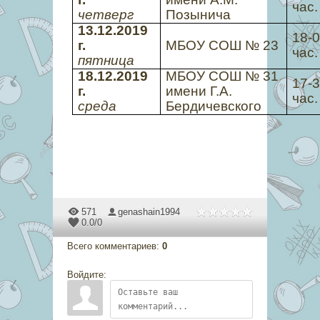
час.
четверг
Позынича
13.12.2019
18-
г.
МБОУ СОШ № 23
час.
пятница
18.12.2019
МБОУ СОШ № 31
17-
г.
имени Г.А.
час.
среда
Бердичевского
571
genashain1994
0.0
/
0
Всего комментариев
:
0
Войдите: