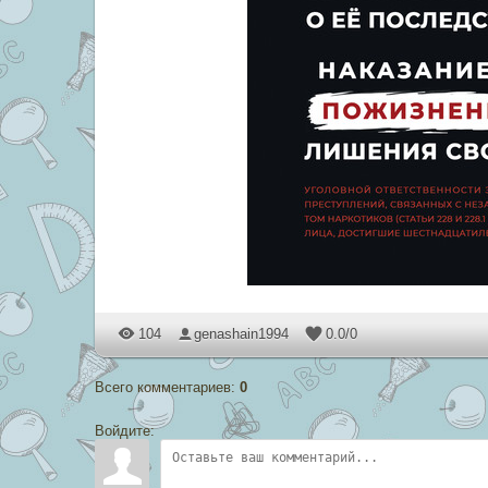
104
genashain1994
0.0
/
0
Всего комментариев
:
0
Войдите: