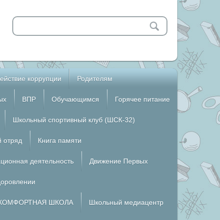
ействие коррупции
Родителям
ых
ВПР
Обучающимся
Горячее питание
Школьный спортивный клуб (ШСК-32)
й отряд
Книга памяти
ционная деятельность
Движение Первых
доровлении
КОМФОРТНАЯ ШКОЛА
Школьный медиацентр