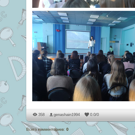
358
genashain1994
0.0
/
0
Всего комментариев
:
0