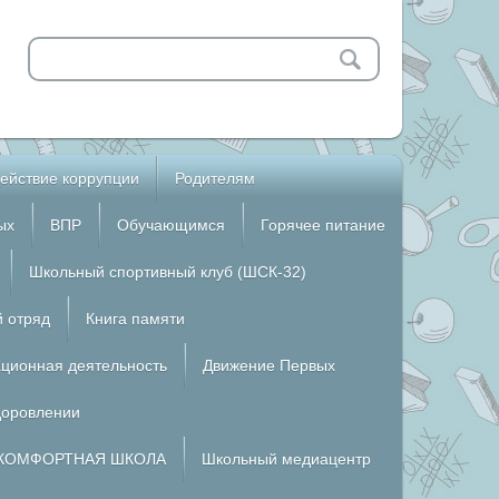
ействие коррупции
Родителям
ых
ВПР
Обучающимся
Горячее питание
Школьный спортивный клуб (ШСК-32)
й отряд
Книга памяти
ционная деятельность
Движение Первых
доровлении
КОМФОРТНАЯ ШКОЛА
Школьный медиацентр