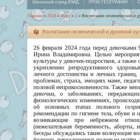
Школьный отряд ЮИД
УРОК ГЕОГРАФИИ
О
Главная
»
2024
»
Март
»
1
» Воспитание гигиенической и д
Воспитание гигиенической и духовной ку
26 февраля 2024 года перед девочками 
Ирина Владимировна. Целью мероприят
культуры у девочек-подростков, а такж
укреплению репродуктивного здоровь
личного достоинства и личных границ, 
проблемах, страха, эмоциях маме, педаго
половой неприкосновенности. Также мног
девочки, о заболеваниях, передающи
физиологических изменениях, происходя
об основных этапах полового созр
рекомендации по гигиене тела, обуви и 
возникающие при небрежном отнош
(нежелательная беременность, аборты,
беседы обсуждались такие волнующие воп
болезни, передающиеся половым путём,