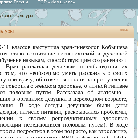
рлята России
ТОР «Моя школа»
уховной культуры
льтуры
08:56
9-11 классов выступила врач-гинеколог Кобышева
ия стало воспитание гигиенической и духовной
е обучение навыкам, способствующим сохранению и
я. Врач рассказала девочкам о соблюдении их
о том, что необходимо уметь рассказать о своих
гу или врачу, об ответственности за преступления
о говорила о женском здоровье, о личной гигиене
хся половым путем. Рассказала об анатомно -
щих в организме девушки в переходном возрасте,
евания. В ходе беседы девушкам были даны
одежды, гигиене питания, раскрывались проблемы,
ении к своему репродуктивному здоровью
 инфекции передающиеся половым путем). В ходе
росы подростков в этом возрасте, как взросление,
 в том числе и проблема ВИЧ-инфекции и СПИДа.