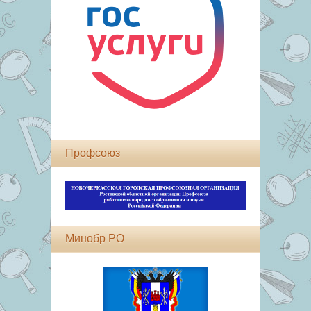
Профсоюз
Минобр РО