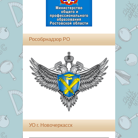
Рособрнадзор РО
УО г. Новочеркасск