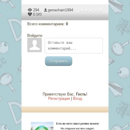
294
genashain1994
0.0
/
0
Всего комментариев
:
0
Войдите:
Отправить
Приветствую Вас
,
Гость
!
Регистрация
|
Вход