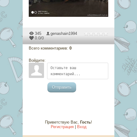
345
genashain1994
0.0
/
0
Всего комментариев
:
0
Войдите:
Отправить
Приветствую Вас
,
Гость
!
Регистрация
|
Вход